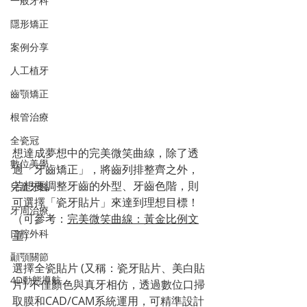
一般牙科
隱形矯正
案例分享
人工植牙
齒顎矯正
根管治療
全瓷冠
想達成夢想中的完美微笑曲線，除了透
數位美學
過「牙齒矯正」，將齒列排整齊之外，
若想要調整牙齒的外型、牙齒色階，則
兒童牙醫
可選擇「瓷牙貼片」來達到理想目標！
牙周治療
（可參考：
完美微笑曲線：黃金比例文
口腔外科
章
）
顳顎關節
選擇全瓷貼片 (又稱：瓷牙貼片、美白貼
4D動態導航
片) 不僅顏色與真牙相仿，透過數位口掃
取膜和CAD/CAM系統運用，可精準設計