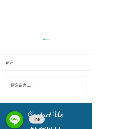
留言
前牙植牙美學案例
撰寫留言......
牙齒嚴重斷裂 
牙
Contact Us