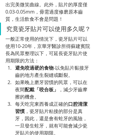
出完美微笑曲線。此外，貼片的厚度僅
0.03-0.05mm，毋需過度修磨原本齒
質，生活飲食不會是問題！
究竟瓷牙貼片可以使用多久呢？
一般正常使用的情況下，瓷牙貼片可以
使用10-20年，京華牙醫診所得蘇建賓院
長為民眾整理以下，可延長瓷牙貼片使
用期限的方法：
避免咬過硬的食物
-以免貼片黏接牙
齒的地方產生裂縫或斷裂。
如果晚上磨牙習慣的民眾，可以在
夜間
配戴「咬合板」
，減少牙齒摩
擦的機會。
每天吃完東西養成正確的
口腔清潔
習慣
，瓷牙貼片粘接的部分是真
牙，因此，還是會有蛀牙的風險，
一旦發生蛀牙，就有可能會減少瓷
牙貼片的使用期限。