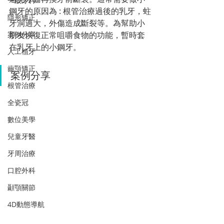
一般牙科
鋼牙的原因為 : 根管治療過後的乳牙，蛀
隱形矯正
牙洞過大，外傷造成斷裂等。為幫助小
案例分享
朋友恢復正常咀嚼食物的功能，暫時套
在乳牙上的小鋼牙。
人工植牙
齒顎矯正
案例分享
根管治療
全瓷冠
數位美學
兒童牙醫
牙周治療
口腔外科
顳顎關節
4D動態導航