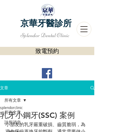
京華牙醫診所
Splendor Dental Clinic
致電預約
文章
所有文章
splendorclinic
所有文章
乳牙小鋼牙(SSC) 案例
診所消息
小朋友的乳牙嚴重破損、齒質脆弱，為
避免牙齒再換牙前斷裂。通常需要做小