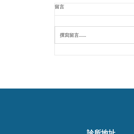
留言
撰寫留言......
隱形矯正配戴注意事項
診所地址