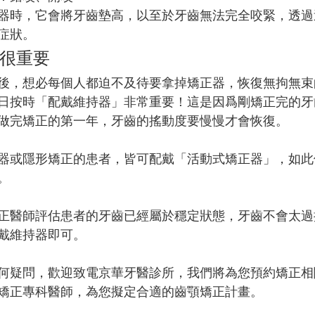
器時，它會將牙齒墊高，以至於牙齒無法完全咬緊，透過
症狀。
很重要
後，想必每個人都迫不及待要拿掉矯正器，恢復無拘無束
日按時「配戴維持器」非常重要！這是因爲剛矯正完的牙
做完矯正的第一年，牙齒的搖動度要慢慢才會恢復。
器或隱形矯正的患者，皆可配戴「活動式矯正器」，如此
。
正醫師評估患者的牙齒已經屬於穩定狀態，牙齒不會太過
戴維持器即可。
何疑問，歡迎致電京華牙醫診所，我們將為您預約矯正相
矯正專科醫師，為您擬定合適的齒顎矯正計畫。