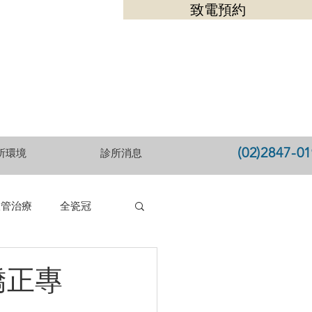
致電預約
(02)2847-0
所環境
診所消息
根管治療
全瓷冠
矯正專