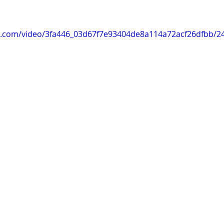
tic.com/video/3fa446_03d67f7e93404de8a114a72acf26dfbb/2