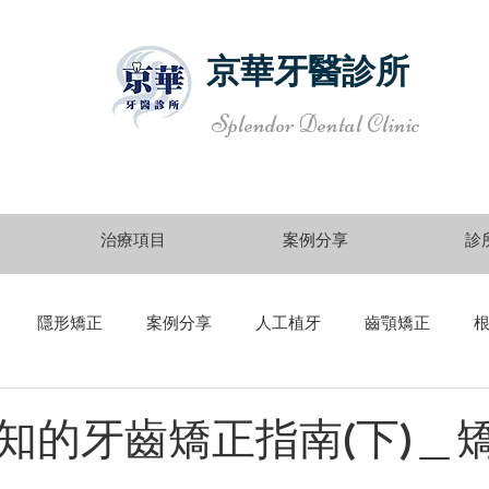
京華牙醫診所
Splendor Dental Clinic
治療項目
案例分享
診
隱形矯正
案例分享
人工植牙
齒顎矯正
周治療
口腔外科
顳顎關節
4D動態導航
知的牙齒矯正指南(下)＿