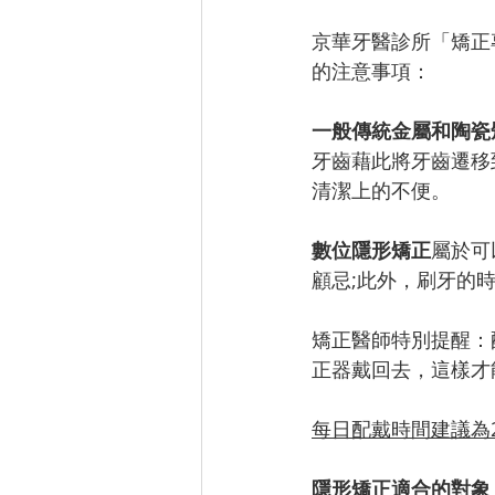
京華牙醫診所「矯正
的注意事項：
一般傳統金屬和陶瓷
牙齒藉此將牙齒遷移
清潔上的不便。
數位隱形矯正
屬於可
顧忌;此外，刷牙的
矯正醫師特別提醒：
正器戴回去，這樣才
每日配戴時間建議為
隱形矯正適合的對象