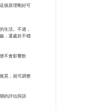
這個原理剛好可
的生活。不過，
齒，還處於不穩
便不會影響飲
搖晃，就可調整
關的評估與諮