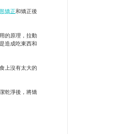
形矯正
和矯正後
用的原理，拉動
是造成吃東西和
食上沒有太大的
潔乾淨後，將矯