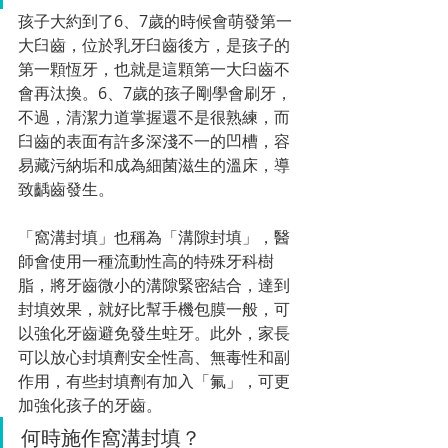
孩子大約到了6、7歲的時候會萌發第一
大臼齒，位於乳牙臼齒後方，是孩子的
第一顆恆牙，也就是這顆第一大臼齒不
會再汰換。6、7歲的孩子剛學會刷牙，
不過，清潔力道掌握還不是很熟練，而
臼齒的表面有許多深淺不一的凹槽，容
易藏污納垢和成為細菌滋生的溫床，導
致
齲齒發生。
「窩溝封填」也稱為「溝隙封填」，醫
師會使用一種流動性高的特殊牙科樹
脂，將牙齒微小的溝隙緊密結合，達到
封填效果，就好比幫手機包膜一般，可
以強化牙齒避免發生蛀牙。此外，家長
可以放心封填劑安全性高、無毒性和副
作用，有些封填劑有加入「氟」，可更
加強化孩子的牙齒。
何時施作窩溝封填？