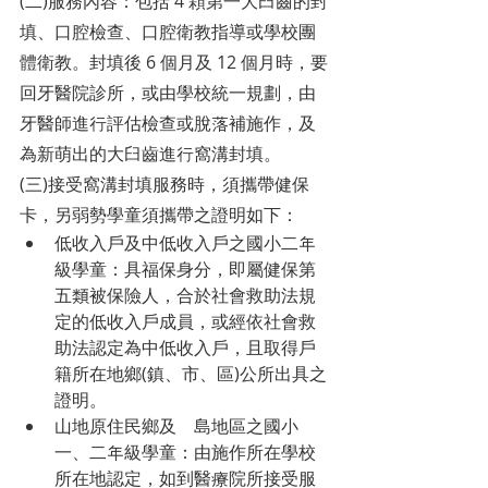
(二)服務內容：包括 4 顆第一大臼齒的封
填、口腔檢查、口腔衛教指導或學校團
體衛教。封填後 6 個月及 12 個月時，要
回牙醫院診所，或由學校統一規劃，由
牙醫師進行評估檢查或脫落補施作，及
為新萌出的大臼齒進行窩溝封填。
(三)接受窩溝封填服務時，須攜帶健保
卡，另弱勢學童須攜帶之證明如下：
低收入戶及中低收入戶之國小二年
級學童：具福保身分，即屬健保第
五類被保險人，合於社會救助法規
定的低收入戶成員，或經依社會救
助法認定為中低收入戶，且取得戶
籍所在地鄉(鎮、市、區)公所出具之
證明。
山地原住民鄉及離島地區之國小
一、二年級學童：由施作所在學校
所在地認定，如到醫療院所接受服