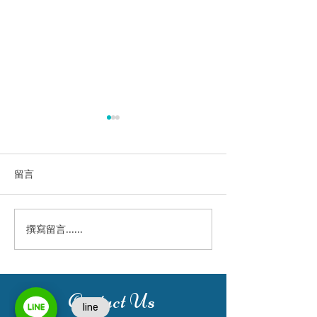
留言
乳牙小鋼牙(SSC
撰寫留言......
裝戴小鋼牙之後...清潔不
可忽視！
Contact Us