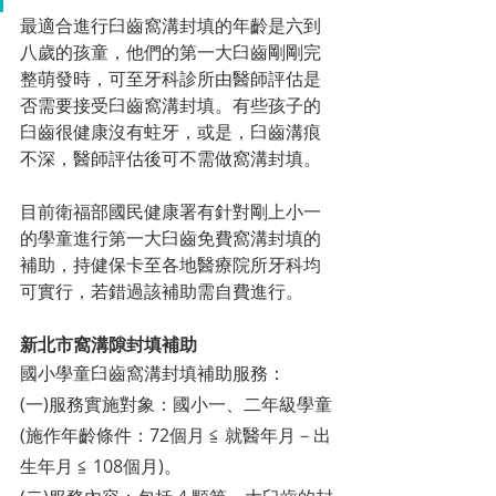
最適合進行臼齒窩溝封填的年齡是六到
八歲的孩童，他們的第一大臼齒剛剛完
整萌發時，可至牙科診所由醫師評估是
否需要接受臼齒窩溝封填。有些孩子的
臼齒很健康沒有蛀牙，或是，臼齒溝痕
不深，醫師評估後可不需做窩溝封填。
目前衛福部國民健康署有針對剛上小一
的學童進行第一大臼齒免費窩溝封填的
補助，持健保卡至各地醫療院所牙科均
可實行，若錯過該補助需自費進行。
新北市窩溝隙封填補助
國小學童臼齒窩溝封填補助服務：
(一)服務實施對象：國小一、二年級學童
(施作年齡條件：72個月 ≦ 就醫年月－出
生年月 ≦ 108個月)。