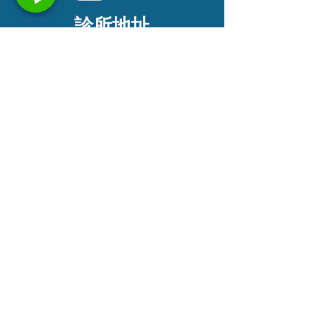
診所地址
新北市蘆洲區長榮路375號
預約專線
(02)2847-0199
Line官方客服