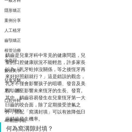
一般牙科
隱形矯正
案例分享
人工植牙
齒顎矯正
根管治療
齲齒是兒童牙科中常見的健康問題，兒
全瓷冠
童的口腔健康狀況不能輕忽，許多家長
以為「乳牙蛀掉沒關係，等之後恆牙再
數位美學
來好好照顧就行？」這是錯誤的觀念，
兒童牙醫
乳牙不僅會影響孩子的咀嚼、發音及美
觀，甚至影響未來恆牙的生長、發育。
牙周治療
其中，齲齒容易發生在兒童恆牙第一大
口腔外科
臼齒的咬合面，除了定期接受塗氟之
顳顎關節
外，搭配「窩溝封填」可以有效降低臼
齒齲齒發生機率。
4D動態導航
何為窩溝隙封填？