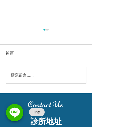
留言
撰寫留言......
3D齒雕 適合大範圍蛀牙填
[案例分享] 一
補
蘇建賓院長
Contact Us
診所地址