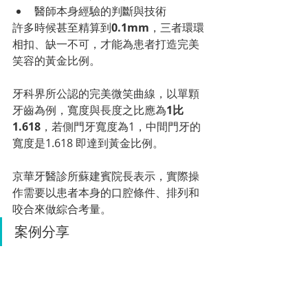
醫師本身經驗的判斷與技術
許多時候甚至精算到
0.1mm
，三者環環
相扣、缺一不可，才能為患者打造完美
笑容的黃金比例。
牙科界所公認的完美微笑曲線，以單顆
牙齒為例，寬度與長度之比應為
1比
1.618
，若側門牙寬度為1，中間門牙的
寬度是1.618 即達到黃金比例。
京華牙醫診所蘇建賓院長表示，實際操
作需要以患者本身的口腔條件、排列和
咬合來做綜合考量。
案例分享