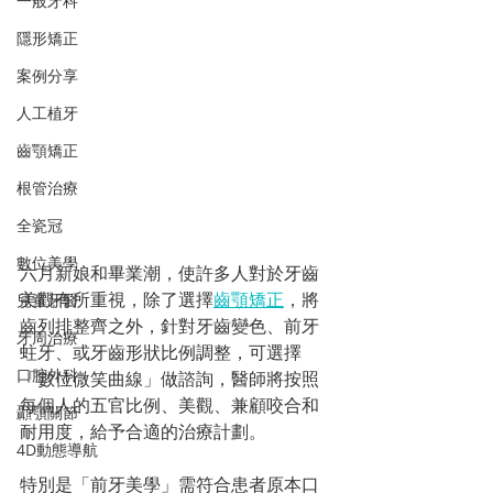
一般牙科
隱形矯正
案例分享
人工植牙
齒顎矯正
根管治療
全瓷冠
數位美學
六月新娘和畢業潮，使許多人對於牙齒
美觀有所重視，除了選擇
齒顎矯正
，將
兒童牙醫
齒列排整齊之外，針對牙齒變色、前牙
牙周治療
蛀牙、或牙齒形狀比例調整，可選擇
口腔外科
「數位微笑曲線」做諮詢，醫師將按照
每個人的五官比例、美觀、兼顧咬合和
顳顎關節
耐用度，給予合適的治療計劃。
4D動態導航
特別是「前牙美學」需符合患者原本口