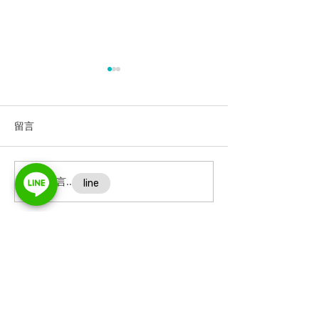
留言
撰寫留言......
根管治療後 為何還是蛀牙
顯微根管與一般
了？
的不同
Contact Us
診所地址