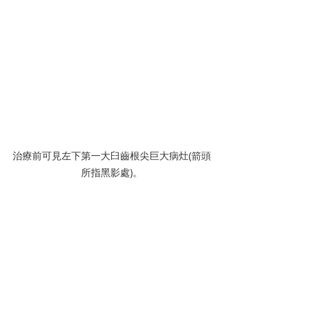
治療前可見左下第一大臼齒根尖巨大病灶(箭頭
所指黑影處)。