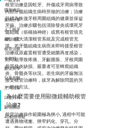
一般牙科
根管治療是因蛀牙、外傷或牙周病導致
隱形矯正
內部牙髓組織生病時所做的治療；治療
目標為恢復牙根周圍組織的健康並保留
案例分享
牙齒。治療步驟包括清除發炎或壞死牙
人工植牙
髓組織（俗稱抽神經）或舊有根管填充
物、擴大清潔根管系統及完成根管充
齒顎矯正
填。若牙髓組織生病而未即時接受根管
根管治療
治療或原處置根管遭受細菌再度感染，
全瓷冠
則可能導致疼痛、牙齦腫脹、牙根周圍
骨質發炎缺損、嚴重者可至蜂窩組織
數位美學
炎、骨髓炎等狀況。若生病的牙齒無法
兒童牙醫
接受根管治療時，拔牙為解除問題的另
一替代方法。
牙周治療
為什麼需要使用顯微鏡輔助根管
口腔外科
治療?
顳顎關節
根管治療操作範圍極為狹小, 過程中可能
4D動態導航
遭遇異物堵塞、狹窄鈣化、穿孔、分