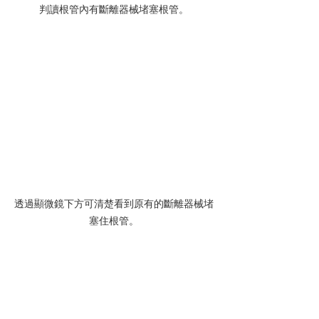
判讀根管內有斷離器械堵塞根管。
透過顯微鏡下方可清楚看到原有的斷離器械堵
塞住根管。