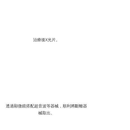
治療後X光片。
透過顯微鏡搭配超音波等器械，順利將斷離器
械取出。