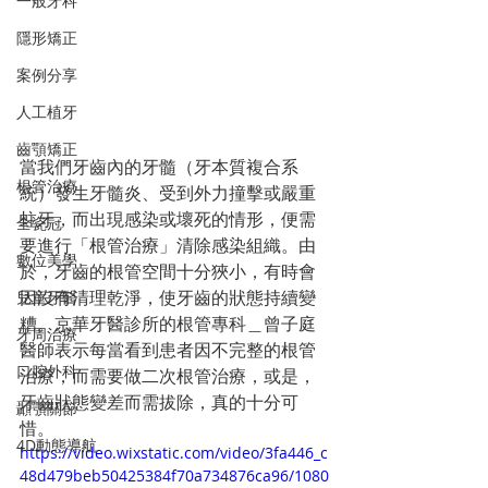
一般牙科
隱形矯正
案例分享
人工植牙
齒顎矯正
當我們牙齒內的牙髓（牙本質複合系
根管治療
統）發生牙髓炎、受到外力撞擊或嚴重
蛀牙，而出現感染或壞死的情形，便需
全瓷冠
要進行「根管治療」清除感染組織。由
數位美學
於，牙齒的根管空間十分狹小，有時會
因沒有清理乾淨，使牙齒的狀態持續變
兒童牙醫
糟。京華牙醫診所的根管專科＿曾子庭
牙周治療
醫師表示每當看到患者因不完整的根管
口腔外科
治療，而需要做二次根管治療，或是，
牙齒狀態變差而需拔除，真的十分可
顳顎關節
惜。
4D動態導航
https://video.wixstatic.com/video/3fa446_c
48d479beb50425384f70a734876ca96/1080