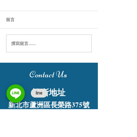
留言
認識兒童小鋼牙
撰寫留言......
根管治療後 為何還是蛀牙
了？
Contact Us
診所地址
新北市蘆洲區長榮路375號
預約專線