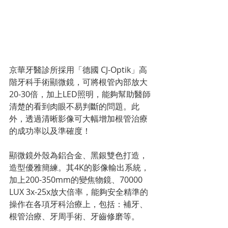
京華牙醫診所採用「德國 CJ-Optik」高
階牙科手術顯微鏡，可將根管內部放大
20-30倍，加上LED照明，能夠幫助醫師
清楚的看到肉眼不易判斷的問題。此
外，透過清晰影像可大幅增加根管治療
的成功率以及準確度！
顯微鏡外殼為鋁合金、黑銀雙色打造，
造型優雅簡練。其4K的影像輸出系統，
加上200-350mm的變焦物鏡、
70000 
LUX 3x-25x放大倍率
，能夠安全精準的
操作在各項牙科治療上，包括：補牙、
根管治療、牙周手術、牙齒修磨等。